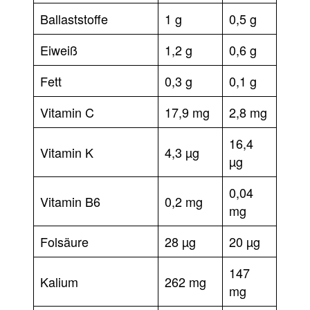
Ballaststoffe
1 g
0,5 g
Eiweiß
1,2 g
0,6 g
Fett
0,3 g
0,1 g
Vitamin C
17,9 mg
2,8 mg
16,4
Vitamin K
4,3 µg
µg
0,04
Vitamin B6
0,2 mg
mg
Folsäure
28 µg
20 µg
147
Kalium
262 mg
mg