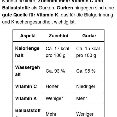
Nährstoffe liefert
Zucchini mehr Vitamin C und
als Gurken.
hingegen sind eine
Ballaststoffe
Gurken
, das für die Blutgerinnung
gute Quelle für Vitamin K
und Knochengesundheit wichtig ist.
Aspekt
Zucchini
Gurke
Kalorienge
Ca. 17 kcal
Ca. 15 kcal
pro 100 g
pro 100 g
halt
Wassergeh
Ca. 93 %
Ca. 95 %
alt
Höher
Niedriger
Vitamin C
Weniger
Mehr
Vitamin K
Ballaststoff
Mehr
Weniger