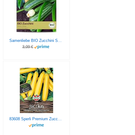
Samenliebe BIO Zucchini Samen alte Sorte Striato D’Italia aromatisch milde italienische Zucchini gestreift 10 Samen samenfestes Gemüse Saatgut für Gewächshaus Freiland und Balkon BIO Gemüsesamen
3,09 €
83608 Sperli Premium Zucchini Samen Orelia | Früh | Lange Ernte | Gelbe Zucchini | Zuchini Saatgut | Zucchini Gelb