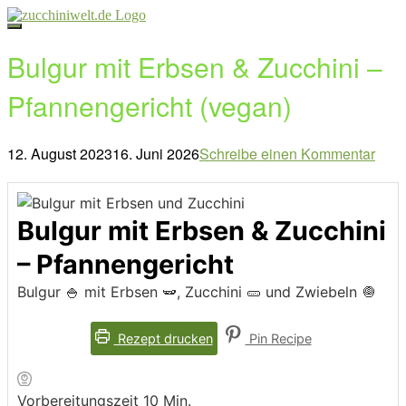
Direkt
zum
Inhalt
Bulgur mit Erbsen & Zucchini –
Pfannengericht (vegan)
12. August 2023
16. Juni 2026
Schreibe einen Kommentar
Beitragsnavigation
Bulgur mit Erbsen & Zucchini
– Pfannengericht
Bulgur 🍚 mit Erbsen 🫛, Zucchini 🥒 und Zwiebeln 🧅
Rezept drucken
Pin Recipe
Minuten
Vorbereitungszeit
10
Min.